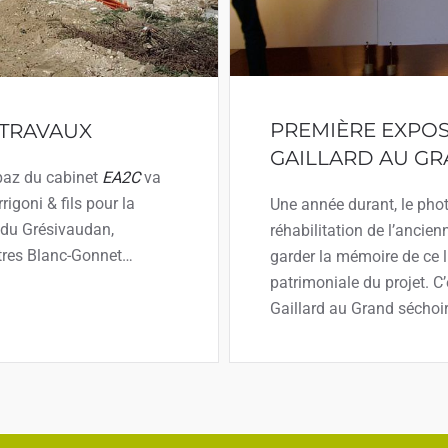
PREMIÈRE EXPOS
 TRAVAUX
GAILLARD AU GR
ypaz du cabinet
EA2C
va
igoni & fils pour la
Une année durant, le pho
s du Grésivaudan,
réhabilitation de l’ancie
intres Blanc-Gonnet…
garder la mémoire de ce l
patrimoniale du projet. C
Gaillard au Grand séchoir