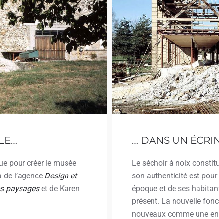
LE…
… DANS UN ÉCRI
nue pour créer le musée
Le séchoir à noix constit
a de l’agence
Design et
son authenticité est pour 
es paysages
et de Karen
époque et de ses habitant
présent. La nouvelle fon
nouveaux comme une entré